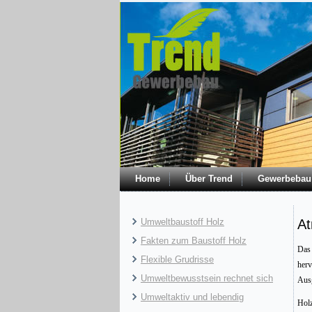
Home
Über Trend
Gewerbebau
Umweltbaustoff Holz
At
Fakten zum Baustoff Holz
Das 
Flexible Grudrisse
herv
Umweltbewusstsein rechnet sich
Ausg
Umweltaktiv und lebendig
Holz