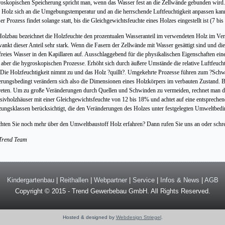
oskopischen Speicherung spricht man, wenn das Wasser fest an die Zellwände gebunden wird. 
 Holz sich an die Umgebungstemperatur und an die herrschende Luftfeuchtigkeit anpassen kann
er Prozess findet solange statt, bis die Gleichgewichtsfeuchte eines Holzes eingestellt ist (7 
olzbau bezeichnet die Holzfeuchte den prozentualen Wasseranteil im verwendeten Holz im Verg
ankt dieser Anteil sehr stark. Wenn die Fasern der Zellwände mit Wasser gesättigt sind und di
t freies Wasser in den Kapillaren auf. Ausschlaggebend für die physikalischen Eigenschaften e
 aber die hygroskopischen Prozesse. Erhöht sich durch äußere Umstände die relative Luftfeuc
 Die Holzfeuchtigkeit nimmt zu und das Holz ?quillt?. Umgekehrte Prozesse führen zum ?Sch
erungsbedingt verändern sich also die Dimensionen eines Holzkörpers im verbauten Zustand.
reten. Um zu große Veränderungen durch Quellen und Schwinden zu vermeiden, rechnet man d
ivholzhäuser mit einer Gleichgewichtsfeuchte von 12 bis 18% und achtet auf eine entsprechen
ungsklassen berücksichtigt, die den Veränderungen des Holzes unter festgelegten Umweltbed
ten Sie noch mehr über den Umweltbaustoff Holz erfahren? Dann rufen Sie uns an oder schrei
 Trend Team
Kindergartenbau
|
Reithallen
|
Webpartner
|
Service
|
Infos & News
|
AGB
Copyright © 2015 - Trend Gewerbebau GmbH. All Rights Reserved.
Hosted & designed by
Webdesign Striegel
.