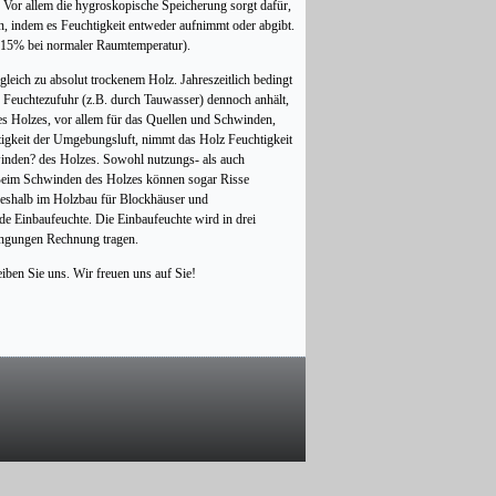
Vor allem die hygroskopische Speicherung sorgt dafür,
, indem es Feuchtigkeit entweder aufnimmt oder abgibt.
bis 15% bei normaler Raumtemperatur).
leich zu absolut trockenem Holz. Jahreszeitlich bedingt
e Feuchtezufuhr (z.B. durch Tauwasser) dennoch anhält,
ines Holzes, vor allem für das Quellen und Schwinden,
htigkeit der Umgebungsluft, nimmt das Holz Feuchtigkeit
winden? des Holzes. Sowohl nutzungs- als auch
 Beim Schwinden des Holzes können sogar Risse
eshalb im Holzbau für Blockhäuser und
de Einbaufeuchte. Die Einbaufeuchte wird in drei
ingungen Rechnung tragen.
ben Sie uns. Wir freuen uns auf Sie!