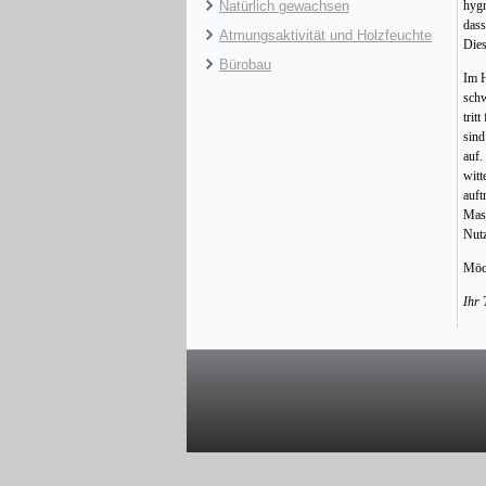
Natürlich gewachsen
hygr
dass
Atmungsaktivität und Holzfeuchte
Dies
Bürobau
Im H
schw
trit
sind
auf.
witt
auft
Mass
Nutz
Möch
Ihr