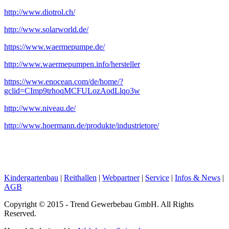
http://www.diotrol.ch/
http://www.solarworld.de/
https://www.waermepumpe.de/
http://www.waermepumpen.info/hersteller
https://www.enocean.com/de/home/?
gclid=CImp9trhoqMCFULozAodLlqo3w
http://www.niveau.de/
http://www.hoermann.de/produkte/industrietore/
Kindergartenbau
|
Reithallen
|
Webpartner
|
Service
|
Infos & News
|
AGB
Copyright © 2015 - Trend Gewerbebau GmbH. All Rights
Reserved.