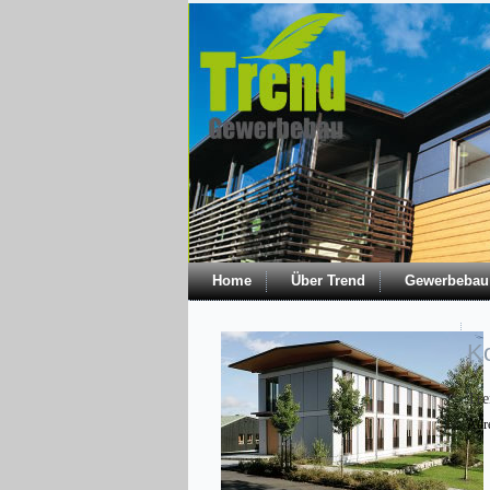
Home
Über Trend
Gewerbebau
K
Tre
Adre