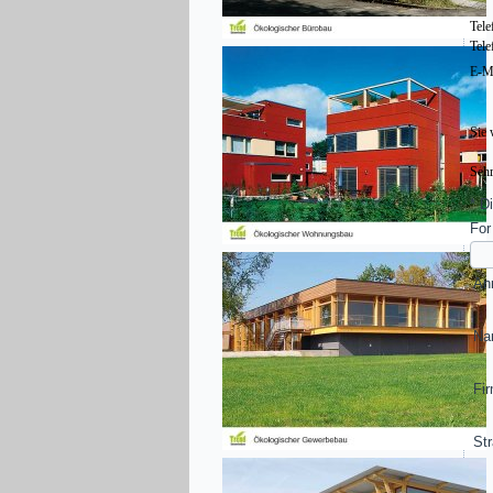
Tele
Tele
E-Ma
Sie 
Sehr
*
Di
For
An
N
Fi
Str