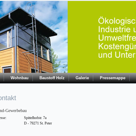
Wohnbau
Baustoff Holz
Galerie
Pressemappe
ontakt
nd-Gewerbebau
sse:
Spittelhofstr. 7a
D - 79271 St. Peter