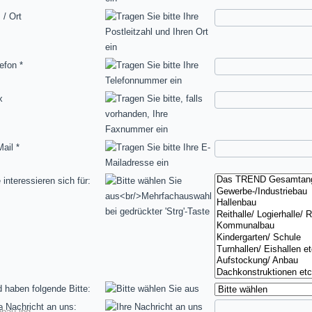
 / Ort
lefon
*
x
Mail
*
 interessieren sich für:
 haben folgende Bitte:
e Nachricht an uns:
obau.jpg