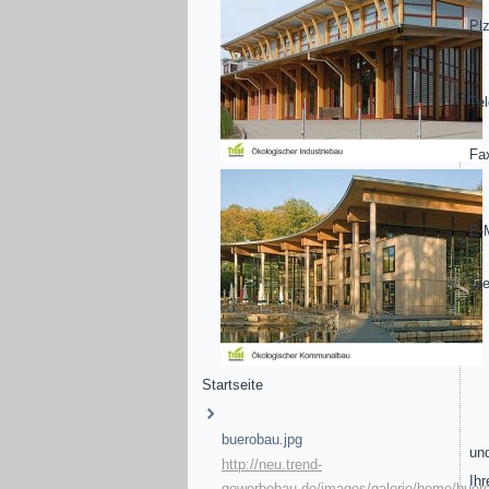
Plz
Te
Fa
E-
Sie
Startseite
buerobau.jpg
und
http://neu.trend-
Ihr
gewerbebau.de/images/galerie/home/buer