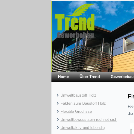
Home
Über Trend
Gewerbebau
Umweltbaustoff Holz
Fl
Fakten zum Baustoff Holz
Hol
Flexible Grudrisse
die
Umweltbewusstsein rechnet sich
Umweltaktiv und lebendig