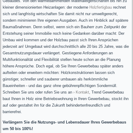
Gebäudes. Von den wärmedämmenden Materialeigenschaften bis hin zu
kleiner dimensionierten Heizanlagen: der moderne
Holzfertigbau
rechnet
sich und langfristig wirtschaften Sie damit nicht nur umweltgerecht,
sondern minimieren Ihre eigenen Ausgaben. Auch im Hinblick auf spätere
Baumaßnahmen. Denn selbst, wenn sich ein Bauherr zum Zeitpunkt der
Entstehung seiner Immobilie noch keine Gedanken darüber macht: Der
Umbau wird kommen und der Holzbau passt sich Ihren Ansprüchen
jederzeit an! Umgebaut wird durchschnittlich alle 20 bis 25 Jahre, was die
Gesamtnutzungsdauer verlängert. Gestiegene Anforderungen an
Multifunktionalität und Flexibilität stellen heute schon an die Planung
höhere Ansprüche. Doch egal, ob Sie Ihren Gewerbebau später anders
aufteilen oder erweitern möchten: Holzkonstruktionen lassen sich
günstiger, schneller und sauberer umbauen als herkömmliche
Baueinheiten - und das ganz ohne gebührenpflichtigen Sondermüll.
Schreiben Sie uns oder rufen Sie uns an
› Kontakt
, Trend Gewerbebau
baut Ihnen in Holz eine Betriebswohnung in Ihren Gewerbebau, stockt ihn
auf oder gestaltet ihn für die Zukunft behindertenfreundlich und
barrierefrei.
Verlängern Sie die Nutzungs- und Lebensdauer Ihres Gewerbebaus
um 50 bis 100%!