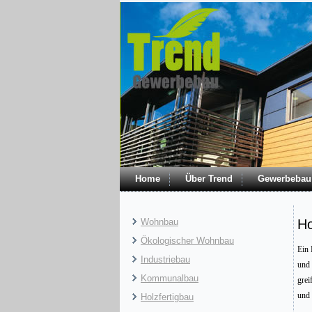
Home
Über Trend
Gewerbebau
Wohnbau
Ho
Ökologischer Wohnbau
Ein 
Industriebau
und 
Kommunalbau
grei
und 
Holzfertigbau