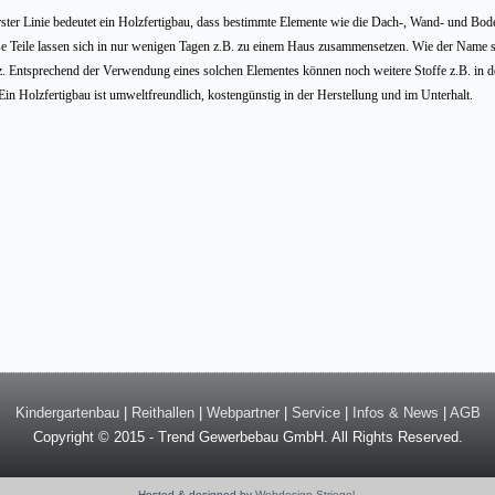
rster Linie bedeutet ein Holzfertigbau, dass bestimmte Elemente wie die Dach-, Wand- und Bo
e Teile lassen sich in nur wenigen Tagen z.B. zu einem Haus zusammensetzen. Wie der Name s
. Entsprechend der Verwendung eines solchen Elementes können noch weitere Stoffe z.B. in
 Ein Holzfertigbau ist umweltfreundlich, kostengünstig in der Herstellung und im Unterhalt.
Kindergartenbau
|
Reithallen
|
Webpartner
|
Service
|
Infos & News
|
AGB
Copyright © 2015 - Trend Gewerbebau GmbH. All Rights Reserved.
Hosted & designed by
Webdesign Striegel
.