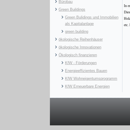
Bürobau
In e
Green Buildings
Dies
Green Bulidings und Immobilien
Holz
als Kapitalanlage
etc.
green building
ökologische Reihenhäuser
ökologische Innovationen
Ökologisch finanzieren
KfW - Förderungen
Energieeffizientes Bauen
KfW Wohneigentumsprogramm
KfW Erneuerbare Energien